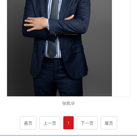
张凯华
首页
上一页
1
下一页
尾页