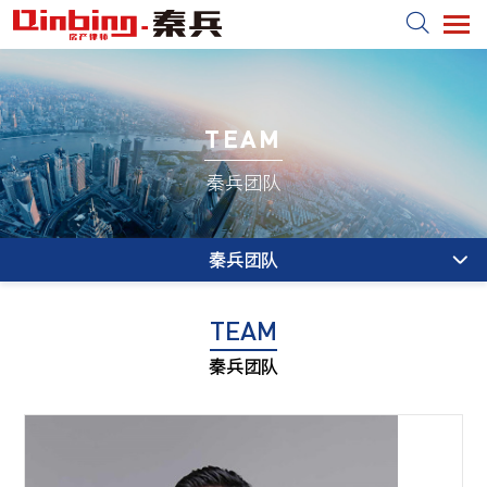
TEAM
秦兵团队
秦兵团队
TEAM
秦兵团队